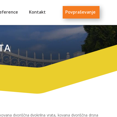
eference
Kontakt
Povpraševanje
TA
 kovana dvoriščna dvokrilna vrata, kovana dvoriščna drsna