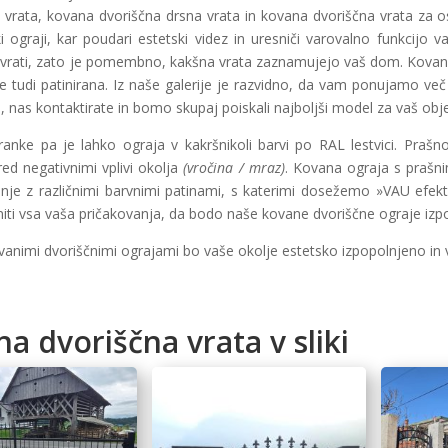
rata, kovana dvoriščna drsna vrata in kovana dvoriščna vrata za os
ki ograji, kar poudari estetski videz in uresniči varovalno funkcijo 
 vrati, zato je pomembno, kakšna vrata zaznamujejo vaš dom. Kovana
e tudi patinirana. Iz naše galerije je razvidno, da vam ponujamo več r
te, nas kontaktirate in bomo skupaj poiskali najboljši model za vaš obje
ranke pa je lahko ograja v kakršnikoli barvi po RAL lestvici. Pra
red negativnimi vplivi okolja
(vročina / mraz)
. Kovana ograja s prašn
ranje z različnimi barvnimi patinami, s katerimi dosežemo »VAU efekt
iti vsa vaša pričakovanja, da bodo naše kovane dvoriščne ograje 
vanimi dvoriščnimi ograjami bo vaše okolje estetsko izpopolnjeno in 
a dvoriščna vrata v sliki