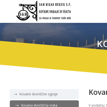
K
Kova
Kovane dvoriščne ograje
V podjetju 
Kovana dvoriščna vrata