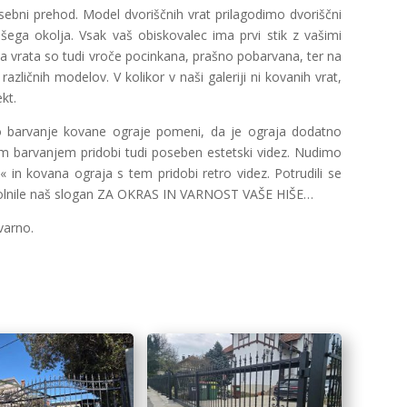
ebni prehod. Model dvoriščnih vrat prilagodimo dvoriščni
vašega okolja. Vsak vaš obiskovalec ima prvi stik z vašimi
 vrata so tudi vroče pocinkana, prašno pobarvana, ter na
azličnih modelov. V kolikor v naši galeriji ni kovanih vrat,
kt.
šno barvanje kovane ograje pomeni, da je ograja dodatno
im barvanjem pridobi tudi poseben estetski videz. Nudimo
« in kovana ograja s tem pridobi retro videz. Potrudili se
izpolnile naš slogan ZA OKRAS IN VARNOST VAŠE HIŠE…
varno.