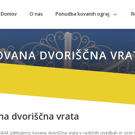
3
Domov
O nas
Ponudba kovanih ograj
R
OVANA DVORIŠČNA VRA
na dvoriščna vrata
S&M izdelujemo kovana dvoriščna vrata v različnih izvedbah in sicer