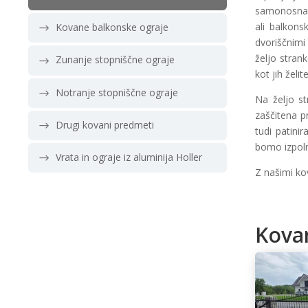
samonosna v
ali balkons
Kovane balkonske ograje
dvoriščnimi
željo strank
Zunanje stopniščne ograje
kot jih želi
Notranje stopniščne ograje
Na željo st
zaščitena p
Drugi kovani predmeti
tudi patini
bomo izpoln
Vrata in ograje iz aluminija Holler
Z našimi ko
Kovan